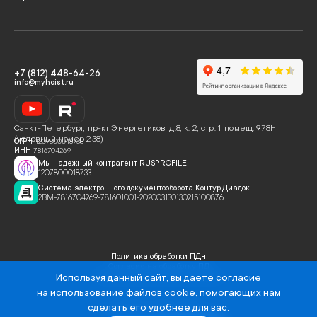
+7 (812) 448-64-26
info@myhoist.ru
Санкт-Петербург
,
пр-кт Энергетиков, д.8, к. 2, стр. 1, помещ. 978Н
(условный номер 238)
ОГРН
1207800018733
ИНН
7816704269
Мы надежный контрагент RUSPROFILE
1207800018733
Система электронного документооборота Контур.Диадок
2BM-7816704269-781601001-202003130130215100876
Политика обработки ПДн
Согласие на обработку ПД
Используя данный сайт, вы даете
Политика использования cookies
согласие
на использование файлов cookie
, помогающих нам
© Хоист, 2020 -
2026
сделать его удобнее для вас.
Пользовательское соглашение