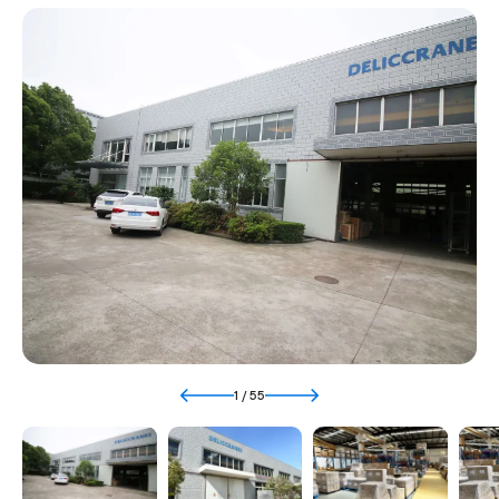
продукцию в любую страну Евросоюза
2013
Расширение линейки продукции. Модернизация
производства под новые возможности.
2022
Заключение дистрибьюторского договора с HOIST.
Выход на рынок России. Первая поставленная таль
на российский рынок.
1
/
55