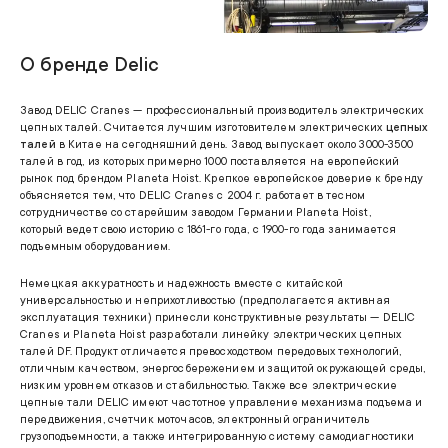
О бренде
Delic
Завод DELIC Cranes — профессиональный производитель электрических
цепных талей. Считается лучшим изготовителем электрических
цепных
талей
в Китае на сегодняшний день. Завод выпускает около 3000-3500
талей в год, из которых примерно 1000 поставляется на европейский
рынок под брендом Planeta Hoist. Крепкое европейское доверие к бренду
объясняется тем, что DELIC Cranes с 2004 г. работает в тесном
сотрудничестве со старейшим заводом Германии Planeta Hoist,
который ведет свою историю с 1861-го года, с 1900-го года занимается
подъемным оборудованием.
Немецкая аккуратность и надежность вместе с китайской
универсальностью и неприхотливостью (предполагается активная
эксплуатация техники) принесли конструктивные результаты — DELIC
Cranes и Planeta Hoist разработали линейку электрических цепных
талей DF.
Продукт отличается превосходством передовых технологий,
отличным качеством, энергосбережением и защитой окружающей среды,
низким уровнем отказов и стабильностью. Также все электрические
цепные тали DELIC имеют частотное управление механизма подъема и
передвижения, счетчик моточасов, электронный ограничитель
грузоподъемности, а также интегрированную систему самодиагностики