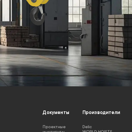
Документы
Производители
Проектные
Delic
институты
WORLD HOISTS