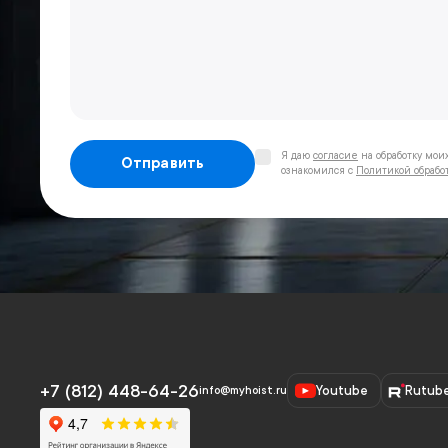
Я даю
согласие
на обработку мои
Отправить
ознакомился с
Политикой обрабо
+7 (812) 448-64-26
Youtube
Rutub
info@myhoist.ru