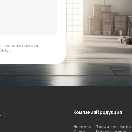
х персональных данных и
тки ПДн
Компания
Продукция
e
Новости
Тали и тельферы
O нас
Мостовые краны