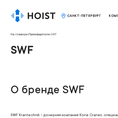
САНКТ-ПЕТЕРБУРГ
КОМ
На главную
Производители
SWF
SWF
О бренде
SWF
SWF Krantechnik – дочерняя компания
Kone Cranes
, специ