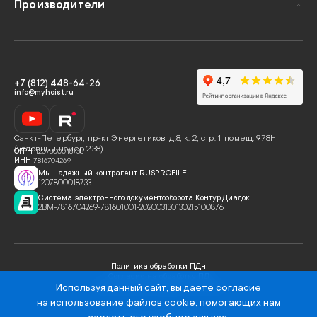
Производители
+7 (812) 448-64-26
info@myhoist.ru
Санкт-Петербург
,
пр-кт Энергетиков, д.8, к. 2, стр. 1, помещ. 978Н
(условный номер 238)
ОГРН
1207800018733
ИНН
7816704269
Мы надежный контрагент RUSPROFILE
1207800018733
Система электронного документооборота Контур.Диадок
2BM-7816704269-781601001-202003130130215100876
Политика обработки ПДн
Согласие на обработку ПД
Используя данный сайт, вы даете
Политика использования cookies
согласие
на использование файлов cookie
, помогающих нам
© Хоист, 2020 -
2026