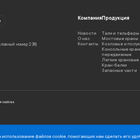
Компания
Продукция
e
Новости
Тали и тельферы
O нас
Мостовые краны
Контакты
Козловые и полу
(условный номер 238)
Консольные кран
передвижные
Легкие крановые
Кран-балки
Запасные части
 cookies
а использование файлов cookie
, помогающих нам сделать его удо