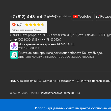
+7 (812) 448-64-26
Youtube
Rutub
info@myhoist.ru
Санкт-Петербург
,
пр-кт Энергетиков, д.8, к. 2, стр. 1, помещ. 978Н 
ОГРН
1207800018733
/ ИНН
7816704269
Мы надежный контрагент RUSPROFILE
1207800018733
Система электронного документооборота Контур.Диадок
2BM-7816704269-781601001-202003130130215100876
Политика обработки ПДн
Согласие на обработку ПД
Политика использования
© Хоист, 2020 -
2026
Пользовательское соглашение
Используя данный сайт, вы даете
согласие н