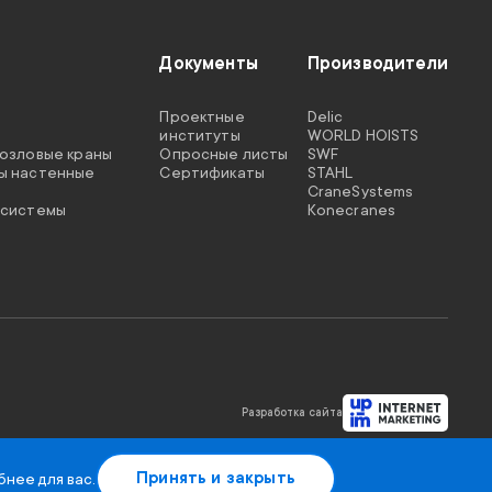
Документы
Производители
Проектные
Delic
институты
WORLD HOISTS
козловые краны
Опросные листы
SWF
ы настенные
Сертификаты
STAHL
CraneSystems
 системы
Konecranes
Разработка сайта
Принять и закрыть
бнее для вас.