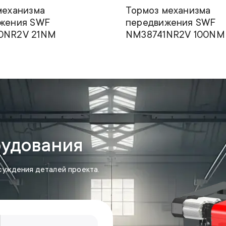
механизма
Тормоз механизма
жения SWF
передвижения SWF
0NR2V 21NM
NM38741NR2V 100NM
рудования
суждения деталей проекта.