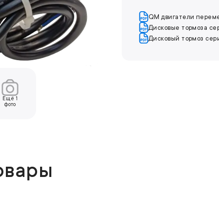
QM двигатели перем
Дисковые тормоза се
Дисковый тормоз се
Ещё
1
фото
овары
ПОПУЛЯРНОЕ