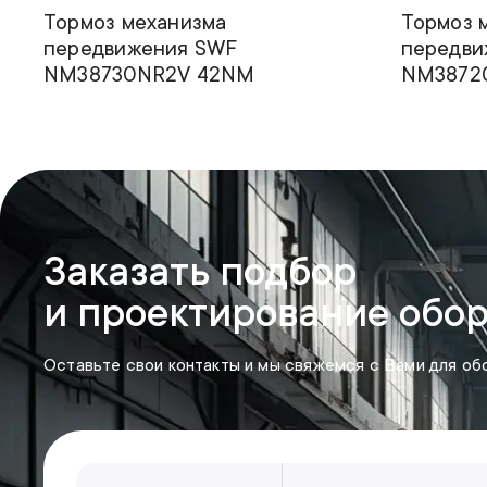
Тормоз механизма
Тормоз 
передвижения SWF
передви
NM38730NR2V 42NM
NM3872
Заказать подбор
и проектирование обо
Оставьте свои контакты и мы свяжемся с Вами для об