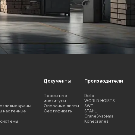
Документы
Производители
Проектные
Delic
институты
WORLD HOISTS
козловые краны
Опросные листы
SWF
ы настенные
Сертификаты
STAHL
CraneSystems
 системы
Konecranes