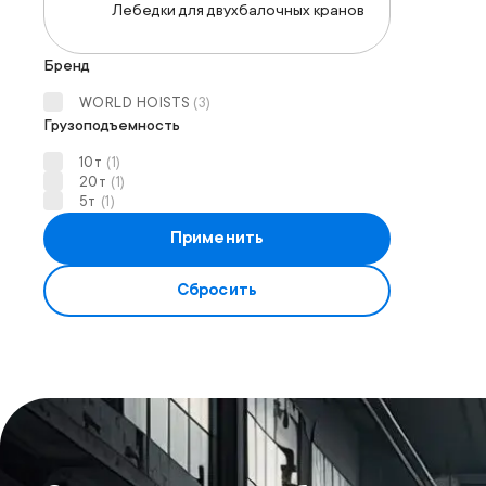
Лебедки для двухбалочных кранов
Бренд
WORLD HOISTS
(
3
)
Грузоподъемность
10т
(
1
)
20т
(
1
)
5т
(
1
)
Применить
Сбросить