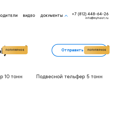
+7 (812) 448-64-26
ВОДИТЕЛИ
ВИДЕО
ДОКУМЕНТЫ
info@myhoist.ru
ы)
Отправить заявку
ПОПУЛЯРНОЕ
ПОПУЛЯРНОЕ
10т
Грузоподъемность
5т
12м
Высота подъема
12м
K4104S
Модель
K3104S
р 10 тонн
Подвесной тельфер 5 тонн