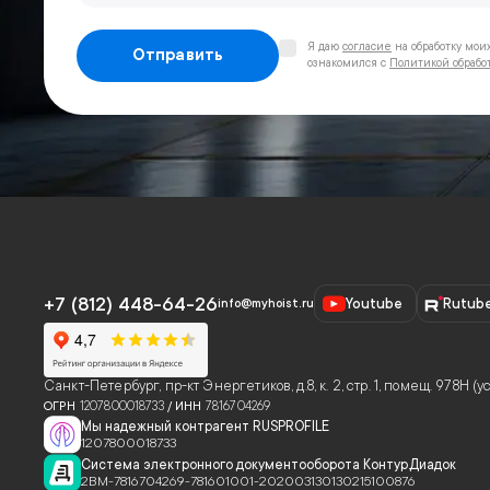
Я даю
согласие
на обработку мои
Отправить
ознакомился с
Политикой обрабо
+7 (812) 448-64-26
Youtube
Rutub
info@myhoist.ru
Санкт-Петербург
,
пр-кт Энергетиков, д.8, к. 2, стр. 1, помещ. 978Н 
ОГРН
1207800018733
/ ИНН
7816704269
Мы надежный контрагент RUSPROFILE
1207800018733
Система электронного документооборота Контур.Диадок
2BM-7816704269-781601001-202003130130215100876