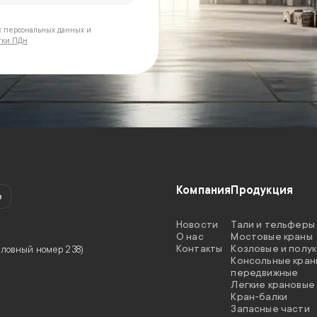
х персональных данных и
тки ПДн
Компания
Продукция
e
Новости
Тали и тельферы
O нас
Мостовые краны
Контакты
Козловые и полу
(условный номер 238)
Консольные кран
передвижные
Легкие крановые
Кран-балки
Запасные части