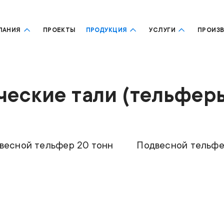
ПАНИЯ
ПРОЕКТЫ
ПРОДУКЦИЯ
УСЛУГИ
ПРОИЗ
еские тали (тельфер
подъемность
20т
Грузоподъемность
а подъема
до 20м
Высота подъема
ль
K5104S
Модель
весной тельфер 20 тонн
Подвесной тельфе