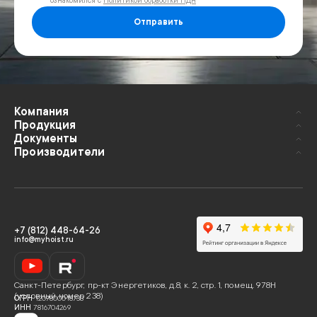
ознакомился с
Политикой обработки ПДн
Отправить
Компания
Продукция
Документы
Производители
+7 (812) 448-64-26
info@myhoist.ru
Санкт-Петербург
,
пр-кт Энергетиков, д.8, к. 2, стр. 1, помещ. 978Н
(условный номер 238)
ОГРН
1207800018733
ИНН
7816704269