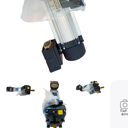
Ещ
фот